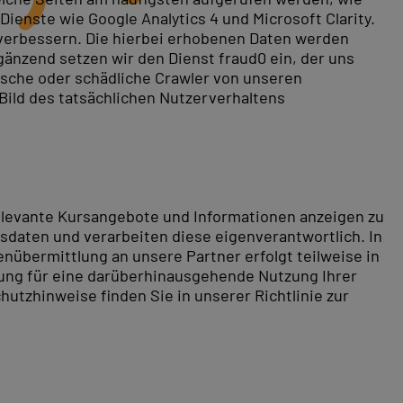
ienste wie Google Analytics 4 und Microsoft Clarity.
 verbessern. Die hierbei erhobenen Daten werden
gänzend setzen wir den Dienst fraud0 ein, der uns
n auf dem Arbeitsmarkt.
rische oder schädliche Crawler von unseren
 Bild des tatsächlichen Nutzerverhaltens
ttenen Programmierung.
rbung und Polymorphismus im Grundkurs – Templates,
in Hannover
an.
relevante Kursangebote und Informationen anzeigen zu
daten und verarbeiten diese eigenverantwortlich. In
nübermittlung an unsere Partner erfolgt teilweise in
tung für eine darüberhinausgehende Nutzung Ihrer
hutzhinweise finden Sie in unserer Richtlinie zur
over. Hier sind Sie mittendrin und können im Anschluss
hen Anteil an Grünflächen, als auch diverse
 ideal geeignet für Wassersport
r Braunschweig.