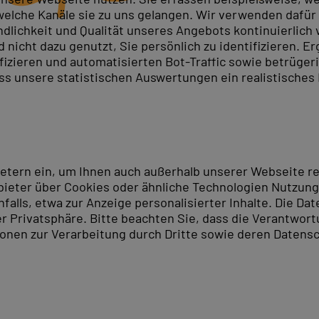
elche Kanäle sie zu uns gelangen. Wir verwenden dafür D
ndlichkeit und Qualität unseres Angebots kontinuierlich
nicht dazu genutzt, Sie persönlich zu identifizieren. Er
Ingenieure und IT-Fachkräfte eine gefragte Qualifikatio
ifizieren und automatisierten Bot-Traffic sowie betrüge
hner und Teilnahmezertifikat.
ass unsere statistischen Auswertungen ein realistisches
h die Sprache – von den Grundlagen bis zur fortgeschri
s C++-Wissen: objektorientierte Programmierung, Vere
 im Aufbaukurs.
en am Rechner. Melden Sie sich jetzt zur
C++ Schulung 
ietern ein, um Ihnen auch außerhalb unserer Webseite 
ieter über Cookies oder ähnliche Technologien Nutzungs
ndort Hannover
lls, etwa zur Anzeige personalisierter Inhalte. Die Date
er Privatsphäre. Bitte beachten Sie, dass die Verantwor
tionen zur Verarbeitung durch Dritte sowie deren Datensc
en der Stadt, liegt unser PC-COLLEGE-Standort in Hann
nst und Kultur nutzen. Hannover bietet sowohl einen ho
 der Stadt ist als Erholungsgebiet bekannt und daneben
uch Teilnehmer aus Hildesheim, Hameln, Salzgitter ode