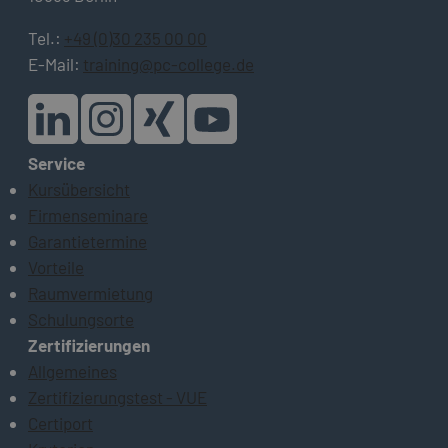
Tel.:
+49 (0)30 235 00 00
E-Mail:
training@pc-college.de
Service
Kursübersicht
Firmenseminare
Garantietermine
Vorteile
Raumvermietung
Schulungsorte
Zertifizierungen
Allgemeines
Zertifizierungstest - VUE
Certiport