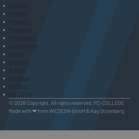
München
Münster
Nürnberg
Paderborn
Regensburg
Saarbrücken
Siegen
Stuttgart
A-Wien
CH-Basel
CH-Bern
CH-Zürich
© 2026 Copyright. All rights reserved. PC-COLLEGE
Made with ❤ from WEDEON GmbH & Kay Stromberg