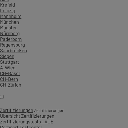
Krefeld
Leipzig
Mannheim
München
Münster
Nürnberg
Paderborn
Regensburg
Saarbrücken
Siegen
Stuttgart
A-Wien
CH-Basel
CH-Bern
CH-Zürich
Zertifizierungen
Zertifizierungen
Übersicht Zertifizierungen
Zertifizierungstests - VUE
Certiport Testcenter