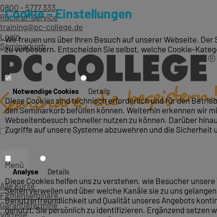
0800 - 5777 333
Cookie – Einstellungen
Rückruf-Service
training@pc-college.de
Login
Wir freuen uns über Ihren Besuch auf unserer Webseite. Der 
Seminarkorb
zu verbessern. Entscheiden Sie selbst, welche Cookie-Kateg
Notwendige Cookies
Details
Diese Cookies sind technisch erforderlich und für den Betri
den Seminarkorb befüllen können. Weiterhin erkennen wir mit
Webseitenbesuch schneller nutzen zu können. Darüber hinaus
Zugriffe auf unsere Systeme abzuwehren und die Sicherheit 
Menü
Analyse
Details
Diese Cookies helfen uns zu verstehen, wie Besucher unsere 
Alle Kurse
Seiten verweilen und über welche Kanäle sie zu uns gelangen.
Firmenseminare
Benutzerfreundlichkeit und Qualität unseres Angebots konti
Garantietermine
genutzt, Sie persönlich zu identifizieren. Ergänzend setzen w
Vorteile