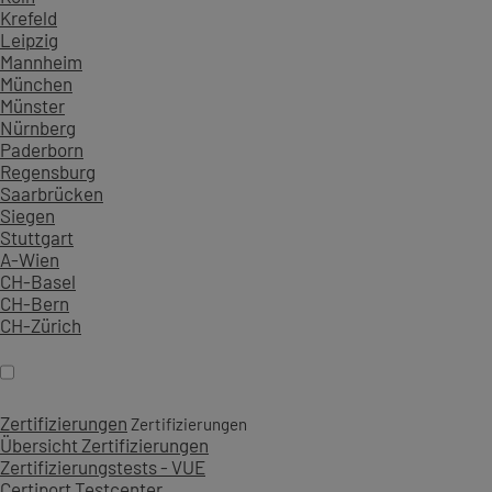
Krefeld
Leipzig
Mannheim
München
Münster
Nürnberg
Paderborn
Regensburg
Saarbrücken
Siegen
Stuttgart
A-Wien
CH-Basel
CH-Bern
CH-Zürich
Zertifizierungen
Zertifizierungen
Übersicht Zertifizierungen
Zertifizierungstests - VUE
Certiport Testcenter