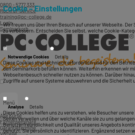
0800 - 5777 333
Cookie – Einstellungen
Rückruf-Service
training@pc-college.de
Login
Wir freuen uns über Ihren Besuch auf unserer Webseite. Der 
Seminarkorb
zu verbessern. Entscheiden Sie selbst, welche Cookie-Kateg
Notwendige Cookies
Details
Diese Cookies sind technisch erforderlich und für den Betri
den Seminarkorb befüllen können. Weiterhin erkennen wir mit
Webseitenbesuch schneller nutzen zu können. Darüber hinaus
Zugriffe auf unsere Systeme abzuwehren und die Sicherheit 
Menü
Analyse
Details
Diese Cookies helfen uns zu verstehen, wie Besucher unsere 
Alle Kurse
Seiten verweilen und über welche Kanäle sie zu uns gelangen.
Firmenseminare
Benutzerfreundlichkeit und Qualität unseres Angebots konti
Garantietermine
genutzt, Sie persönlich zu identifizieren. Ergänzend setzen w
Vorteile