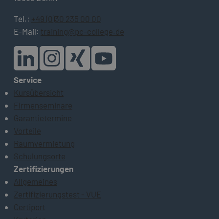
Tel.:
+49 (0)30 235 00 00
E-Mail:
training@pc-college.de
Service
Kursübersicht
Firmenseminare
Garantietermine
Vorteile
Raumvermietung
Schulungsorte
Zertifizierungen
Allgemeines
Zertifizierungstest - VUE
Certiport