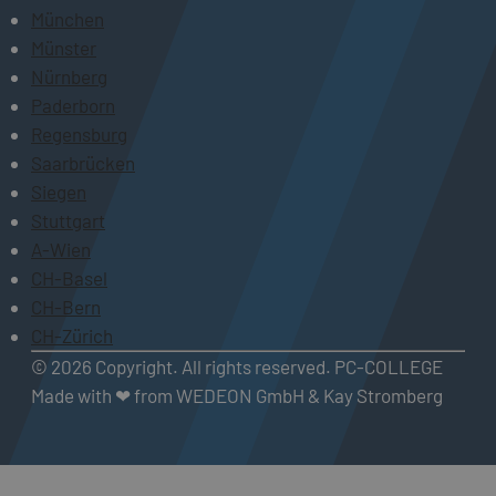
München
Münster
Nürnberg
Paderborn
Regensburg
Saarbrücken
Siegen
Stuttgart
A-Wien
CH-Basel
CH-Bern
CH-Zürich
© 2026 Copyright. All rights reserved. PC-COLLEGE
Made with ❤ from WEDEON GmbH & Kay Stromberg